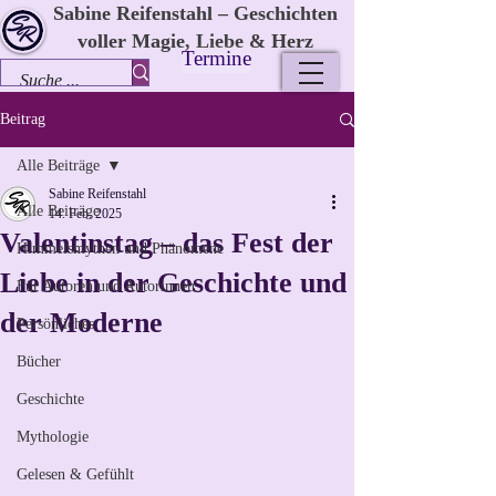
Sabine Reifenstahl – Geschichten
voller Magie, Liebe & Herz
Termine
Beitrag
Alle Beiträge
Sabine Reifenstahl
Alle Beiträge
14. Feb. 2025
Valentinstag – das Fest der
Himmelsmythen und Phänomene
Liebe in der Geschichte und
Für Autoren und Autorinnen
der Moderne
Persönliches
Bücher
Geschichte
Mythologie
Gelesen & Gefühlt