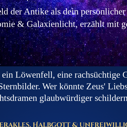
ld der Antike als dein persönlicher
mie & Galaxienlicht, erzählt mit 
ein Löwenfell, eine rachsüchtige G
 Sternbilder. Wer könnte Zeus' Lieb
htsdramen glaubwürdiger schildern 
erakles, Halbgott & unfreiwill