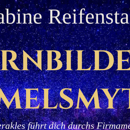
abine Reifensta
rnbilde
melsmy
rakles führt dich durchs Firmam