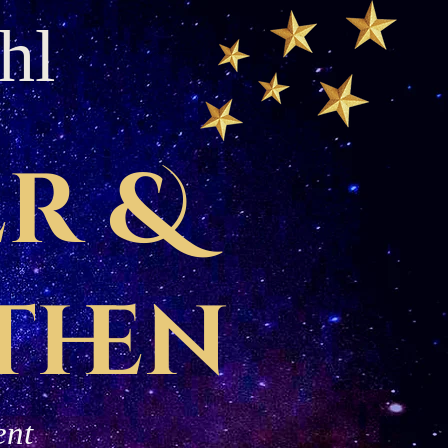
hl
r &
then
ent