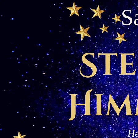
S
Ste
Him
He