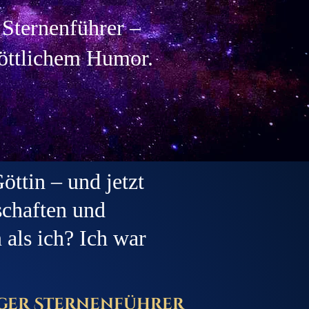
 Sternenführer –
göttlichem Humor.
öttin – und jetzt
schaften und
als ich? Ich war
iger Sternenführer