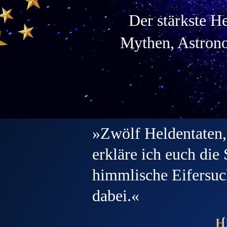
Der stärkste He
Mythen, Astrono
✦
✦
✦
»Zwölf Heldentaten, 
erkläre ich euch die
himmlische Eifersuc
dabei.«
H