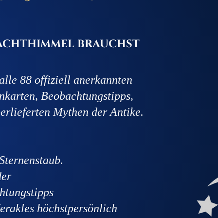
Nachthimmel brauchst
lle 88 offiziell anerkannten
ernkarten, Beobachtungstipps,
rlieferten Mythen der Antike.
 Sternenstaub.
der
htungstipps
erakles höchstpersönlich