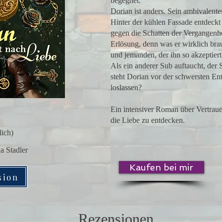
begegnet.
Dorian ist anders. Sein ambivalent
Hinter der kühlen Fassade entdeckt
gegen die Schatten der Vergangenh
Erlösung, denn was er wirklich brau
und jemanden, der ihn so akzeptiert,
Als ein anderer Sub auftaucht, der 
steht Dorian vor der schwersten En
loslassen?
Ein intensiver Roman über Vertrauen
die Liebe zu entdecken.
lich)
a Stadler
Kaufen bei mir
sion
Rezensionen