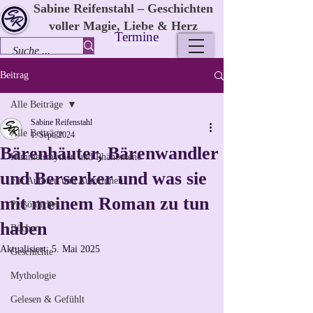
Sabine Reifenstahl – Geschichten
voller Magie, Liebe & Herz
Termine
Beitrag
Alle Beiträge
Sabine Reifenstahl
Alle Beiträge
1. Sept. 2024
Bärenhäuter, Bärenwandler
Himmelsmythen und Phänomene
und Berserker und was sie
Für Autoren und Autorinnen
mit meinem Roman zu tun
Persönliches
haben
Bücher
Aktualisiert:
5. Mai 2025
Geschichte
Mythologie
Gelesen & Gefühlt