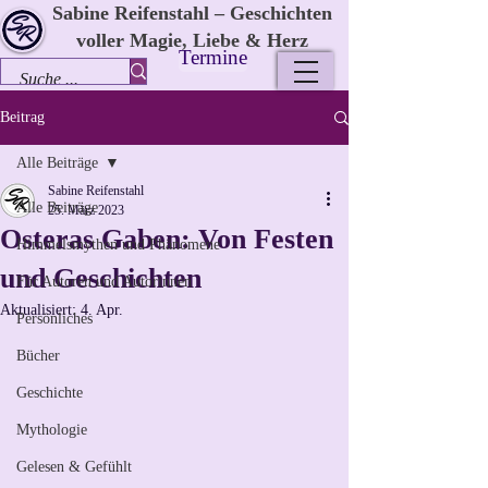
Sabine Reifenstahl – Geschichten
voller Magie, Liebe & Herz
Termine
Beitrag
Alle Beiträge
Sabine Reifenstahl
Alle Beiträge
25. März 2023
Osteras Gaben: Von Festen
Himmelsmythen und Phänomene
und Geschichten
Für Autoren und Autorinnen
Aktualisiert:
4. Apr.
Persönliches
Bücher
Geschichte
Mythologie
Gelesen & Gefühlt