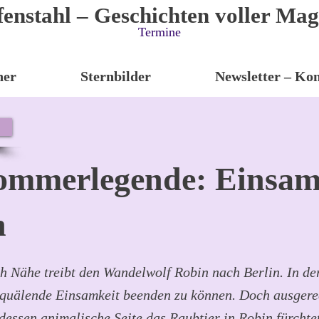
fenstahl – Geschichten voller Mag
Termine
her
Sternbilder
Newsletter – Kon
ommerlegende: Einsa
n
h Nähe treibt den Wandelwolf Robin nach Berlin. In de
ne quälende Einsamkeit beenden zu können. Doch ausgere
dessen animalische Seite das Raubtier in Robin fürchte