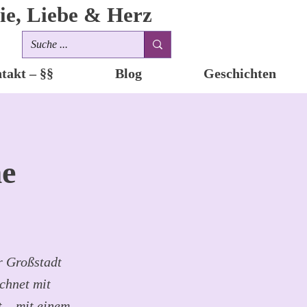
ie, Liebe & Herz
takt – §§
Blog
Geschichten
me
r Großstadt
chnet mit
t – mit einem