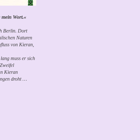
 mein Wort.«
h Berlin. Dort
malischen Naturen
nfluss von Kieran,
 lang muss er sich
Zweifel
an Kieran
lingen droht …