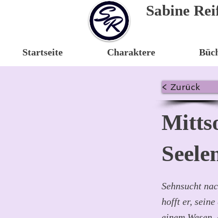
Sabine Rei
Startseite
Charaktere
Büc
< Zurück
Mitts
Seele
Sehnsucht nac
hofft er, sei
einem Wesen, 