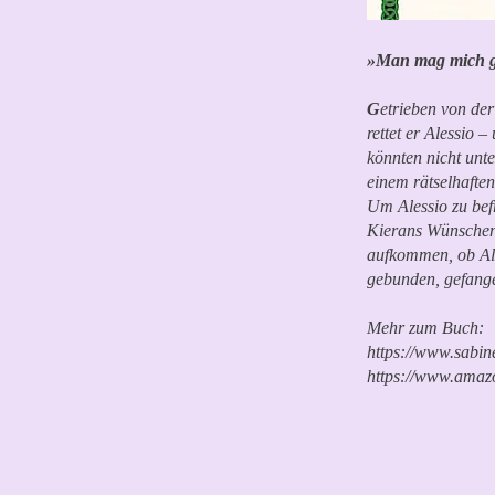
»Man mag mich gr
G
etrieben von de
rettet er Alessio 
könnten nicht unte
einem rätselhafte
Um Alessio zu befr
Kierans Wünschen 
aufkommen, ob Ale
gebunden, gefange
Mehr zum Buch:
https://www.sabin
https://www.ama