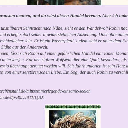
ausam nennen, und du wirst diesen Handel bereuen. Aber ich halte
r unstillbaren Sehnsucht nach Nähe, zieht es den Wandelwolf Robin nac
– und erliegt sofort seiner unwiderstehlichen Anziehung. Doch ihre ani
rschiedlicher sein. Er ist ein Wasserpferd, zudem steht er unter dem Ei
n Sidhe aus der Anderswelt.
eien, lässt sich Robin auf einen gefährlichen Handel ein: Einen Monat
unterwerfen. Für den stolzen Wolfswandler eine Qual, besonders, als 
ssio überhaupt gerettet werden will. Seit Jahrhunderten ist sein Herz 
n von einer zerstörerischen Liebe. Ein Sog, der auch Robin zu versch
ereifenstahl.de/mittsommerlegende-einsame-seelen
zon.de/dp/B0DJ8THQBX