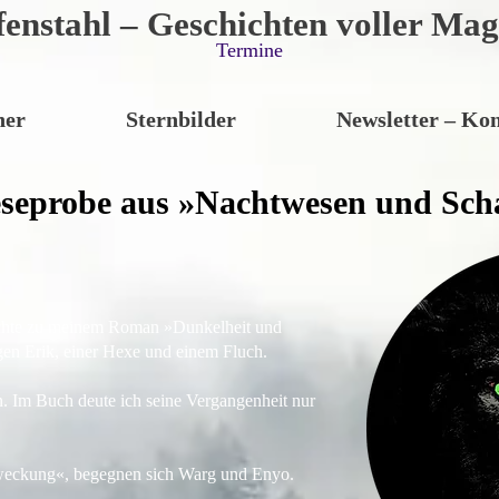
fenstahl – Geschichten voller Mag
Termine
her
Sternbilder
Newsletter – Kon
eseprobe aus »Nachtwesen und Sch
ichte zu meinem Roman »Dunkelheit und
ngen Erik, einer Hexe und einem Fluch.
n. Im Buch deute ich seine Vergangenheit nur
rweckung«, begegnen sich Warg und Enyo.
.