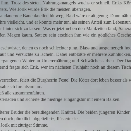
 Trotz des steten Nahrungsmangels wuchs er schnell. Eriks Körpe
aters. Wie Jorik würde Erik die meisten überragen.
andauernde Bauchkneifen hinweg. Bald wäre er alt genug. Dann nähme 
ahre vielleicht, und er könnte mehr tun, als seinen Anteil zum Lebensunt
er hinter sich zu lassen. Was er jetzt neben den Mahlzeiten fand, Saue
e den Magen kaum. Satt zu sein erschien ihm wie ein göttliches Gesch
schwister, denen es noch schlechter ging. Blass und ausgemergelt hock
 auf und versuchte zu lächeln. Dabei entblößte er mehrere Zahnlücken.
vergangenen Winter an Unterernährung und Schwäche starben. Der Daue
dernd fragte sich Erik, wer im nächsten Frühjahr noch an diesem Tis
ecken, feiert die Burgherrin Feste! Die Köter dort leben besser als w
ah sich furchtsam um.
ß alle zusammenfahren.
terläden und sicherte die niedrige Eingangstür mit einem Balken.
rer Bruder die bereitliegenden Knüttel. Die beiden jüngeren Kinder v
doch pünktlich abgeliefert«, flüsterte sie.
orik mit zittriger Stimme.