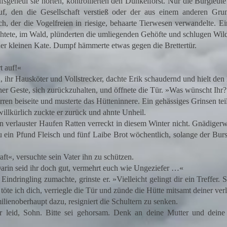
heul sie hörten, kontrollierten den Dunkelforst. Nur die Burgleute
, den die Gesellschaft verstieß oder der aus einem anderen Grun
, der die Vogelfreien in riesige, behaarte Tierwesen verwandelte. Ei
chtete, im Wald, plünderten die umliegenden Gehöfte und schlugen Wil
 kleinen Kate. Dumpf hämmerte etwas gegen die Brettertür.
 auf!«
hr Hausköter und Vollstrecker, dachte Erik schaudernd und hielt den
r Geste, sich zurückzuhalten, und öffnete die Tür. »Was wünscht Ihr
en beiseite und musterte das Hütteninnere. Ein gehässiges Grinsen teil
llkürlich zuckte er zurück und ahnte Unheil.
erlauster Haufen Ratten verreckt in diesem Winter nicht. Gnädigerwe
u ein Pfund Fleisch und fünf Laibe Brot wöchentlich, solange der Bursc
t«, versuchte sein Vater ihn zu schützen.
in seid ihr doch gut, vermehrt euch wie Ungeziefer …«
ndringling zumachte, grinste er. »Vielleicht gelingt dir ein Treffer. S
töte ich dich, verriegle die Tür und zünde die Hütte mitsamt deiner ver
enoberhaupt dazu, resigniert die Schultern zu senken.
r leid, Sohn. Bitte sei gehorsam. Denk an deine Mutter und deine 