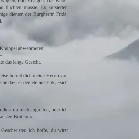
 wagten, dort zu jagen. Das Rudel
d flüchten musste. Es kursierten
nige dienten der Burgherrin Frida,
d.
 Knüppel abwehrbereit.
?«
te das lange Gesicht.
ise befreit dich meine Herrin von
he da«, er deutete auf Erik, »sich
olltest du mich angreifen, oder ich
lausten Brut an.«
Geschwister. Ich hoffe, du wirst