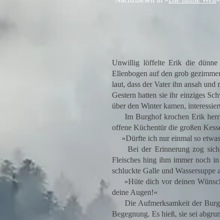
Unwillig löffelte Erik die dünn
Ellenbogen auf den grob gezimmert
laut, dass der Vater ihn ansah und 
Gestern hatten sie ihr einziges Sc
über den Winter kamen, interessier
Im Burghof krochen Erik herrlic
offene Küchentür die großen Kesse
»Dürfte ich nur einmal so etwas L
Bei der Erinnerung zog sich se
Fleisches hing ihm immer noch in
schluckte Galle und Wassersuppe a
»Hüte dich vor deinen Wünschen«
deine Augen!«
Die Aufmerksamkeit der Burgherr
Begegnung. Es hieß, sie sei abgrun