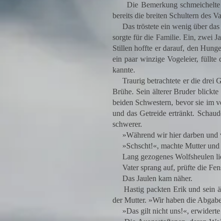
Die Bemerkung schmeichelte ihm.
bereits die breiten Schultern des V
Das tröstete ein wenig über das 
sorgte für die Familie. Ein, zwei J
Stillen hoffte er darauf, den Hung
ein paar winzige Vogeleier, füllt
kannte.
Traurig betrachtete er die drei Ge
Brühe. Sein älterer Bruder blickte
beiden Schwestern, bevor sie im 
und das Getreide ertränkt. Schau
schwerer.
»Während wir hier darben und verr
»Schscht!«, machte Mutter und s
Lang gezogenes Wolfsheulen lie
Vater sprang auf, prüfte die Fens
Das Jaulen kam näher.
Hastig packten Erik und sein älte
der Mutter. »Wir haben die Abgaben 
»Das gilt nicht uns!«, erwiderte J