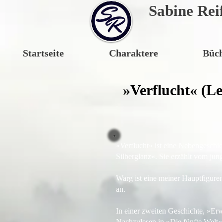
Sabine Rei
Startseite
Charaktere
Büc
»Verflucht« (L
»Verflucht« ist eine Nebengesch
Silberglanz«. Sie erzählt vom ju
Warg ist eine meiner Hauptfigure
an.
In einer zweiten Geschichte, »E
Nachzulesen in »
Die fünfte Welt
«