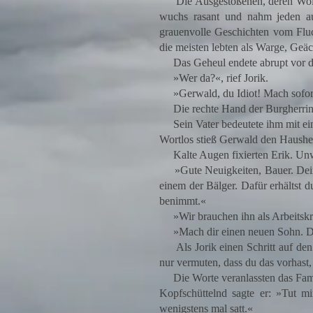
Die Ausgestoßenen, deren Wolfsge
wuchs rasant und nahm jeden auf
grauenvolle Geschichten vom Fluch
die meisten lebten als Warge, Geä
Das Geheul endete abrupt vor der
»Wer da?«, rief Jorik.
»Gerwald, du Idiot! Mach sofort
Die rechte Hand der Burgherrin, i
Sein Vater bedeutete ihm mit eine
Wortlos stieß Gerwald den Hausherr
Kalte Augen fixierten Erik. Unwi
»Gute Neuigkeiten, Bauer. Dein v
einem der Bälger. Dafür erhältst d
benimmt.«
»Wir brauchen ihn als Arbeitskraf
»Mach dir einen neuen Sohn. Dar
Als Jorik einen Schritt auf den Ei
nur vermuten, dass du das vorhast, 
Die Worte veranlassten das Famili
Kopfschüttelnd sagte er: »Tut mi
wenigstens mal satt.«