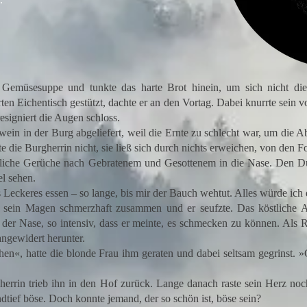
e Gemüsesuppe und tunkte das harte Brot hinein, um sich nicht d
en Eichentisch gestützt, dachte er an den Vortag. Dabei knurrte sein
resigniert die Augen schloss.
hwein in der Burg abgeliefert, weil die Ernte zu schlecht war, um die 
te die Burgherrin nicht, sie ließ sich durch nichts erweichen, von den
he Gerüche nach Gebratenem und Gesottenem in die Nase. Den Düft
l sehen.
eckeres essen – so lange, bis mir der Bauch wehtut. Alles würde ich 
in Magen schmerzhaft zusammen und er seufzte. Das köstliche Aro
 der Nase, so intensiv, dass er meinte, es schmecken zu können. Als
ngewidert herunter.
, hatte die blonde Frau ihm geraten und dabei seltsam gegrinst. »
in trieb ihn in den Hof zurück. Lange danach raste sein Herz noc
dtief böse. Doch konnte jemand, der so schön ist, böse sein?