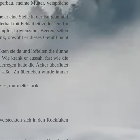
rbau, meinte Mutter, verspräche
er eine Stelle in der Burg an und
erhalt mit Feldarbeit zu leisten. Im
rampfer, Löwenzahn, Beeren, selten
enk, obwohl er dieses Gefühl nicht
ten sie da und löffelten die dünne
 Wie krank er aussah, fast wie die
rregen hatte die Äcker überflutet
ch säße. Zu überleben wurde immer
ir«, murmelte Jorik.
ersteckten sich in den Rockfalten