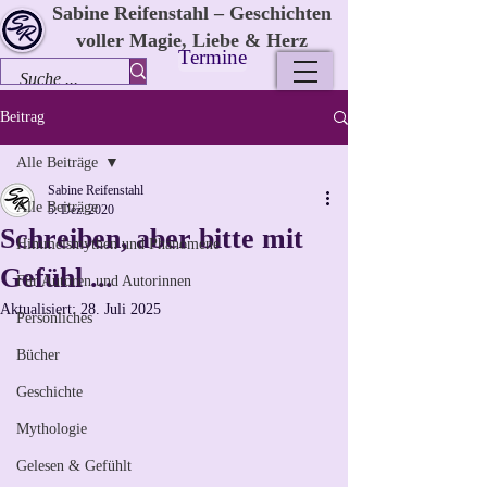
Sabine Reifenstahl – Geschichten
voller Magie, Liebe & Herz
Termine
Beitrag
Alle Beiträge
Sabine Reifenstahl
Alle Beiträge
5. Dez. 2020
Schreiben, aber bitte mit
Himmelsmythen und Phänomene
Gefühl ...
Für Autoren und Autorinnen
Aktualisiert:
28. Juli 2025
Persönliches
Bücher
Geschichte
Mythologie
Gelesen & Gefühlt