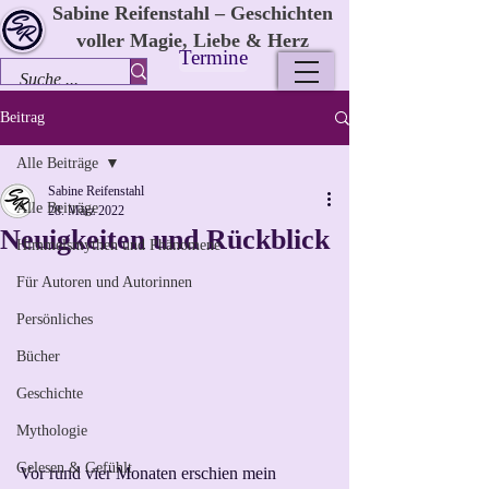
Sabine Reifenstahl – Geschichten
voller Magie, Liebe & Herz
Termine
Beitrag
Alle Beiträge
Sabine Reifenstahl
Alle Beiträge
28. März 2022
Neuigkeiten und Rückblick
Himmelsmythen und Phänomene
Für Autoren und Autorinnen
Persönliches
Bücher
Geschichte
Mythologie
Gelesen & Gefühlt
Vor rund vier Monaten erschien mein 