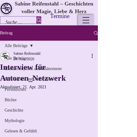
Sabine Reifenstahl – Geschichten
voller Magie, Liebe & Herz
Termine
Beitrag
Alle Beiträge
Sabine Reifenstahl
Alle Beiträge
20. Nov. 2020
Interview für
Himmelsmythen und Phänomene
Autoren_Netzwerk
Für Autoren und Autorinnen
Aktualisiert:
21. Apr. 2021
Persönliches
Bücher
Geschichte
Mythologie
Gelesen & Gefühlt