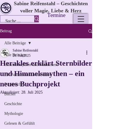
Sabine Reifenstahl – Geschichten
voller Magie, Liebe & Herz
Termine
Beitrag
Alle Beiträge
Sabine Reifenstahl
Alle Beiträge
26. Juli 2025
Herakles erklärt Sternbilder
Himmelsmythen und Phänomene
und Himmelsmythen – ein
Für Autoren und Autorinnen
neues Buchprojekt
Persönliches
Aktualisiert:
28. Juli 2025
Bücher
Geschichte
Mythologie
Gelesen & Gefühlt