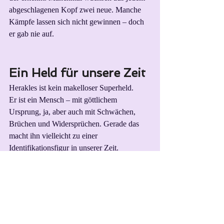
abgeschlagenen Kopf zwei neue. Manche 
Kämpfe lassen sich nicht gewinnen – doch 
er gab nie auf.
Ein Held für unsere Zeit
Herakles ist kein makelloser Superheld.
Er ist ein Mensch – mit göttlichem 
Ursprung, ja, aber auch mit Schwächen, 
Brüchen und Widersprüchen. Gerade das 
macht ihn vielleicht zu einer 
Identifikationsfigur in unserer Zeit.
Denn wer kennt sie nicht, die Monster, die 
uns überfordern, die Aufgaben, die zu groß 
wirken?
Herakles zeigt, dass auch antike Mythen 
zutiefst menschlich sind – wenn man sie aus 
der richtigen Perspektive erzählt.